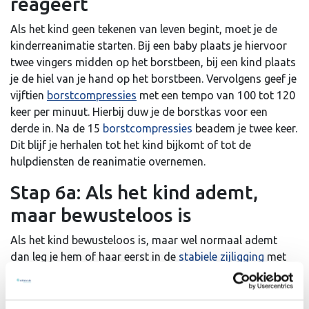
reageert
Als het kind geen tekenen van leven begint, moet je de
kinderreanimatie starten. Bij een baby plaats je hiervoor
twee vingers midden op het borstbeen, bij een kind plaats
je de hiel van je hand op het borstbeen. Vervolgens geef je
vijftien
borstcompressies
met een tempo van 100 tot 120
keer per minuut. Hierbij duw je de borstkas voor een
derde in. Na de 15
borstcompressies
beadem je twee keer.
Dit blijf je herhalen tot het kind bijkomt of tot de
hulpdiensten de reanimatie overnemen.
Stap 6a: Als het kind ademt,
maar bewusteloos is
Als het kind bewusteloos is, maar wel normaal ademt
dan leg je hem of haar eerst in de
stabiele zijligging
met
de mond naar beneden. Zo kunnen eventuele vloeistoffen
makkelijk uit de mond lopen. Leg een kussen of een
opgerold kledingstuk achter het kind, zodat het niet om