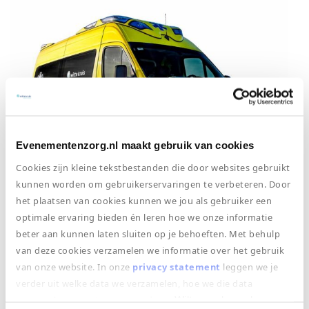
Evenementenzorg.nl maakt gebruik van cookies
Cookies zijn kleine tekstbestanden die door websites gebruikt
kunnen worden om gebruikerservaringen te verbeteren. Door
het plaatsen van cookies kunnen we jou als gebruiker een
Ambulance
optimale ervaring bieden én leren hoe we onze informatie
beter aan kunnen laten sluiten op je behoeften. Met behulp
van deze cookies verzamelen we informatie over het gebruik
van onze website. In onze
privacy statement
leggen we je
verder uit welke data we verzamelen, hoe we die data
verzamelen en wat we ermee doen.
Wilt u uw bezoek aan