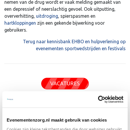
nemen van de drug wordt er vaak melding gemaakt van
een depressief of neerslachtig gevoel. Ook uitputting,
oververhitting,
uitdroging
, spierspasmen en
hartkloppingen
zijn een gekende bijwerking voor
gebruikers.
Terug naar kennisbank EHBO en hulpverlening op
evenementen sportwedstrijden en festivals
VACATURES
Evenementenzorg.nl maakt gebruik van cookies
Zij kozen voor Witte Kruis
Cookies zijn kleine tekstbestanden die door websites gebruikt