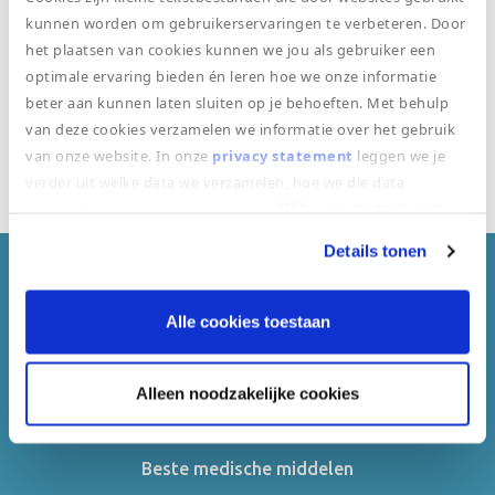
Evenementenzorg
kunnen worden om gebruikerservaringen te verbeteren. Door
het plaatsen van cookies kunnen we jou als gebruiker een
optimale ervaring bieden én leren hoe we onze informatie
beter aan kunnen laten sluiten op je behoeften. Met behulp
van deze cookies verzamelen we informatie over het gebruik
van onze website. In onze
privacy statement
leggen we je
Bekijk onze klantenpagina
verder uit welke data we verzamelen, hoe we die data
verzamelen en wat we ermee doen.
Wilt u uw bezoek aan
onze website vervolgen door toestemming te geven voor
Details tonen
"alle cookies toestaan"? Zo nee, kiest u dan voor "alleen
noodzakelijke cookies".
Dit zijn klanten van ons gewend
Alle cookies toestaan
Alleen noodzakelijke cookies
Beste medische middelen