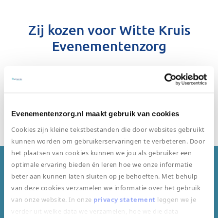
Zij kozen voor Witte Kruis
Evenementenzorg
Bekijk onze klantenpagina
Evenementenzorg.nl maakt gebruik van cookies
Cookies zijn kleine tekstbestanden die door websites gebruikt
kunnen worden om gebruikerservaringen te verbeteren. Door
het plaatsen van cookies kunnen we jou als gebruiker een
optimale ervaring bieden én leren hoe we onze informatie
Dit zijn klanten van ons gewend
beter aan kunnen laten sluiten op je behoeften. Met behulp
van deze cookies verzamelen we informatie over het gebruik
van onze website. In onze
privacy statement
leggen we je
verder uit welke data we verzamelen, hoe we die data