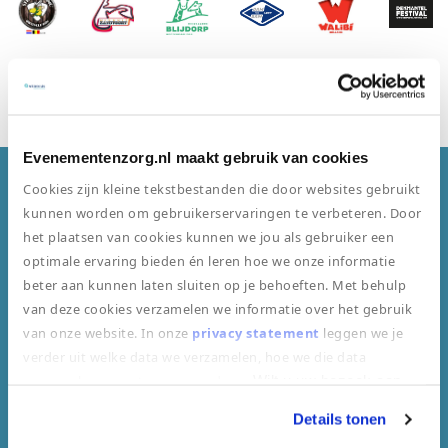
Bekijk onze klantenpagina
Evenementenzorg.nl maakt gebruik van cookies
Cookies zijn kleine tekstbestanden die door websites gebruikt
Dit zijn klanten van ons gewend
kunnen worden om gebruikerservaringen te verbeteren. Door
het plaatsen van cookies kunnen we jou als gebruiker een
optimale ervaring bieden én leren hoe we onze informatie
beter aan kunnen laten sluiten op je behoeften. Met behulp
van deze cookies verzamelen we informatie over het gebruik
van onze website. In onze
privacy statement
leggen we je
verder uit welke data we verzamelen, hoe we die data
Beste medische middelen
verzamelen en wat we ermee doen.
Wilt u uw bezoek aan
onze website vervolgen door toestemming te geven voor
Details tonen
"alle cookies toestaan"? Zo nee, kiest u dan voor "alleen