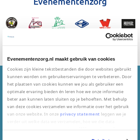
Evenementenzorg
Bekijk onze klantenpagina
Evenementenzorg.nl maakt gebruik van cookies
Cookies zijn kleine tekstbestanden die door websites gebruikt
kunnen worden om gebruikerservaringen te verbeteren. Door
Dit zijn klanten van ons gewend
het plaatsen van cookies kunnen we jou als gebruiker een
optimale ervaring bieden én leren hoe we onze informatie
beter aan kunnen laten sluiten op je behoeften. Met behulp
van deze cookies verzamelen we informatie over het gebruik
van onze website. In onze
privacy statement
leggen we je
verder uit welke data we verzamelen, hoe we die data
verzamelen en wat we ermee doen.
Wilt u uw bezoek aan
Beste medische middelen
onze website vervolgen door toestemming te geven voor