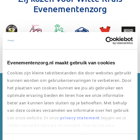
Evenementenzorg
Bekijk onze klantenpagina
Evenementenzorg.nl maakt gebruik van cookies
Cookies zijn kleine tekstbestanden die door websites gebruikt
kunnen worden om gebruikerservaringen te verbeteren. Door
het plaatsen van cookies kunnen we jou als gebruiker een
Dit zijn klanten van ons gewend
optimale ervaring bieden én leren hoe we onze informatie
beter aan kunnen laten sluiten op je behoeften. Met behulp
van deze cookies verzamelen we informatie over het gebruik
van onze website. In onze
privacy statement
leggen we je
verder uit welke data we verzamelen, hoe we die data
verzamelen en wat we ermee doen.
Wilt u uw bezoek aan
Beste medische middelen
onze website vervolgen door toestemming te geven voor