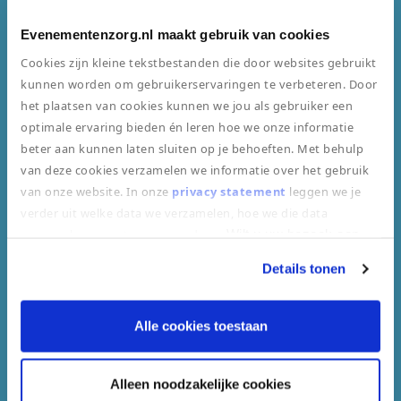
Evenementenzorg.nl maakt gebruik van cookies
Cookies zijn kleine tekstbestanden die door websites gebruikt
kunnen worden om gebruikerservaringen te verbeteren. Door
het plaatsen van cookies kunnen we jou als gebruiker een
Beste medische middelen
optimale ervaring bieden én leren hoe we onze informatie
beter aan kunnen laten sluiten op je behoeften. Met behulp
van deze cookies verzamelen we informatie over het gebruik
van onze website. In onze
privacy statement
leggen we je
verder uit welke data we verzamelen, hoe we die data
verzamelen en wat we ermee doen.
Wilt u uw bezoek aan
De grootste ambulancedienst van NL
onze website vervolgen door toestemming te geven voor
Details tonen
"alle cookies toestaan"? Zo nee, kiest u dan voor "alleen
noodzakelijke cookies".
Alle cookies toestaan
Alleen noodzakelijke cookies
Gekwalificeerde Professionals