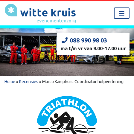
088 990 98 03
ma t/m vr van 9.00-17.00 uur
Home
»
Recensies
»
Marco Kamphuis, Coördinator hulpverlening