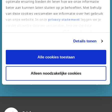
optimale ervaring bieden én leren hoe we onze informatie
De grootste ambulancedienst van NL
beter aan kunnen laten sluiten op je behoeften. Met behulp
van deze cookies verzamelen we informatie over het gebruik
van onze website. In onze
privacy statement
leggen we je
verder uit welke data we verzamelen, hoe we die data
verzamelen en wat we ermee doen.
Wilt u uw bezoek aan
onze website vervolgen door toestemming te geven voor
Details tonen
Gekwalificeerde Professionals
"alle cookies toestaan"? Zo nee, kiest u dan voor "alleen
noodzakelijke cookies".
Alle cookies toestaan
Alleen noodzakelijke cookies
Inzet volgens de veldnorm evenementenzorg