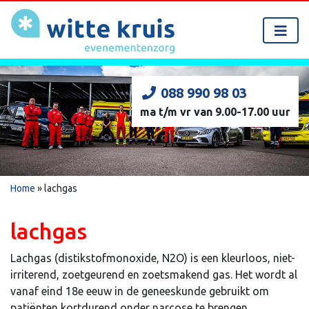
088 990 98 03
ma t/m vr van 9.00-17.00 uur
Home
»
lachgas
lachgas
Lachgas
(distikstofmonoxide, N
2
O) is een kleurloos, niet-
irriterend, zoetgeurend en zoetsmakend gas.
Het wordt al
vanaf eind 18
e
eeuw in de geneeskunde gebruikt om
patiënten kortdurend onder narcose te brengen.