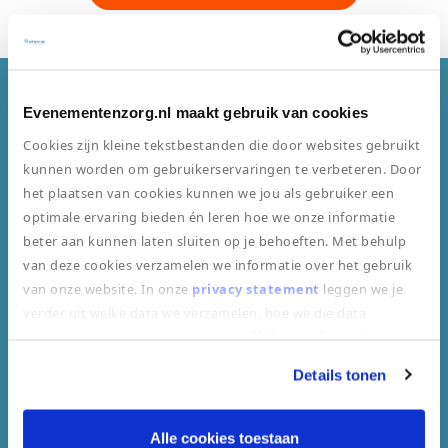
Evenementenzorg.nl maakt gebruik van cookies
Dit zijn klanten van ons gewend
Cookies zijn kleine tekstbestanden die door websites gebruikt
kunnen worden om gebruikerservaringen te verbeteren. Door
het plaatsen van cookies kunnen we jou als gebruiker een
optimale ervaring bieden én leren hoe we onze informatie
beter aan kunnen laten sluiten op je behoeften. Met behulp
van deze cookies verzamelen we informatie over het gebruik
Beste medische middelen
van onze website. In onze
privacy statement
leggen we je
verder uit welke data we verzamelen, hoe we die data
verzamelen en wat we ermee doen.
Wilt u uw bezoek aan
onze website vervolgen door toestemming te geven voor
Details tonen
"alle cookies toestaan"? Zo nee, kiest u dan voor "alleen
noodzakelijke cookies".
De grootste ambulancedienst van NL
Alle cookies toestaan