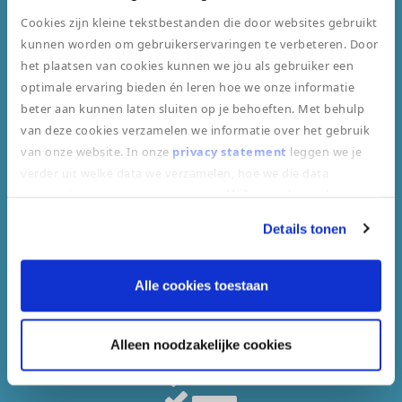
Cookies zijn kleine tekstbestanden die door websites gebruikt
Beste medische middelen
kunnen worden om gebruikerservaringen te verbeteren. Door
het plaatsen van cookies kunnen we jou als gebruiker een
optimale ervaring bieden én leren hoe we onze informatie
beter aan kunnen laten sluiten op je behoeften. Met behulp
van deze cookies verzamelen we informatie over het gebruik
van onze website. In onze
privacy statement
leggen we je
De grootste ambulancedienst van NL
verder uit welke data we verzamelen, hoe we die data
verzamelen en wat we ermee doen.
Wilt u uw bezoek aan
onze website vervolgen door toestemming te geven voor
Details tonen
"alle cookies toestaan"? Zo nee, kiest u dan voor "alleen
noodzakelijke cookies".
Alle cookies toestaan
Gekwalificeerde Professionals
Alleen noodzakelijke cookies