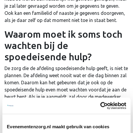
je zal later gevraagd worden om je gegevens te geven.
Ook kan een familielid of naaste je gegevens doorgeven,
als je daar zelf op dat moment niet toe in staat bent.
Waarom moet ik soms toch
wachten bij de
spoedeisende hulp?
De zorg die de afdeling spoedeisende hulp geeft, is niet te
plannen. De afdeling weet nooit wat er die dag binnen zal
komen. Daarom kan het gebeuren dat je ook op de
spoedeisende hulp even moet wachten voordat je aan de
beurt bent. Als je je aanmeldt, zal door de medewerker
gekeken worden hoeveel spoed jouw letsel heeft. Dat doet
deze medewerker bij iedereen die zich aanmeldt. Op basis
daarvan wordt een volgorde gemaakt waarop iedereen
geholpen zal worden. Sommige letsels of aandoeningen
Evenementenzorg.nl maakt gebruik van cookies
zijn namelijk levensbedreigend. Deze patiënten moeten